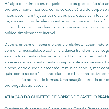
Há algo de íntimo e cru naquele início: os gestos não são a
profundamente intensos, como se cada célula do corpo se c
mãos desenham trajetórias no ar; os pés, quase sem tocar o
traçam caminhos de silêncio entre os compassos. O saxofon
responde como uma chama que se curva ao vento do sopr
onírico simplesmente incrível.
Depois, entram em cena o piano e o clarinete, assumindo o 
com uma musicalidade teatral, e a dança transforma-se, seg
escrupulosamente o lirismo sonoro. O corpo, antes contido
abre-se rápida ou lentamente: complacente e expressivo. Há
e peso, entre queda e ascensão. A música conduz, mas ago
guia, como se os três, piano, clarinete e bailarina, estivess
almas, e não apenas de formas. Uma atuação coroada por ca
prolongados aplausos…
ATUAÇÃO DO QUINTETO DE SOPROS DE CASTELO BRAN
O quinteto de sopros da Sinfonietta de Castelo Branco apr