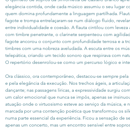
elegância contida, onde cada músico assumiu o seu lugar c
quem domina profundamente a linguagem partilhada. Flauta,
fagote e trompa entrelaçaram-se num diálogo fluido, revelan
entre individualidade e coesão. A flauta cintilou com leveza
com timbre penetrante, o clarinete serpenteou com agilidad
fagote ancorou o conjunto com profundidade terrosa e a tr
timbres com uma nobreza aveludada. A escuta entre os músic
telepática, criando um tecido sonoro que respirava com natu
O repertório desenrolou-se como um percurso lógico e inte
Ora clássico, ora contemporâneo, destacou-se sempre pela c
e pela elegância da execução. Nos trechos ágeis, a articulaç
dançante; nas passagens líricas, a expressividade surgiu co
um calor emocional que nunca se impôs, apenas se insinuou
atuação onde o virtuosismo esteve ao serviço da música, e n
marcada por uma contenção poética que transformou os silê
numa parte essencial da experiência. Ficou a sensação de se
apenas um concerto, mas um encontro sensível entre sopros