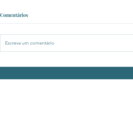
Comentários
Escreva um comentário
Mensagem de Apoio e Pedido
de Desculpas à Nova
Presidente do Conselho de
Breckland, Vereadora
Samantha Taylor