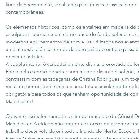
límpida e ressonante, ideal tanto para música clássica como
contemporâneas.
Os elementos históricos, como os entalhes em madeira do c
esculpidos, permanecem como pano de fundo solene, cont
modernos equipamentos de som e luz utilizados nos eventos.
uma atmosfera única, um verdadeiro diálogo entre o passado 
presente artístico.
A capela interior é verdadeiramente divina, preservada ao l
Entrar nela é como penetrar num mundo distinto e solene, o
contrastam com as tapeçarias de Cristina Rodrigues, um to
recua no tempo e se insere na arquitetura secular do templo
obrigatória para todos os que tenham oportunidade de con
Manchester!
O evento assinalou também o fim do mandato do Cônsul Du
Manchester. A cidade não poupou esforços para demonstrar
trabalho desenvolvido em toda a Irlanda do Norte, Escócia, N
País de Gales. Em sinal de reconhecimento, a bandeira port