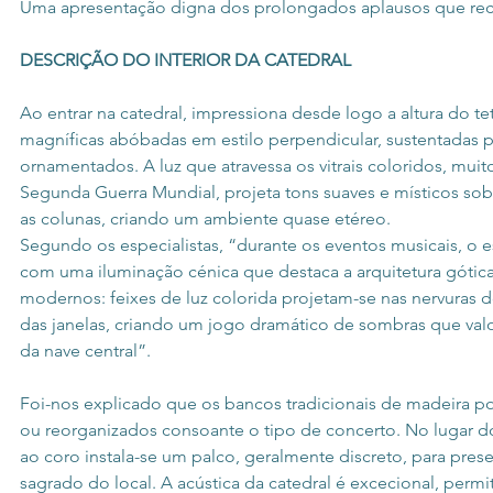
Uma apresentação digna dos prolongados aplausos que re
DESCRIÇÃO DO INTERIOR DA CATEDRAL
Ao entrar na catedral, impressiona desde logo a altura do te
magníficas abóbadas em estilo perpendicular, sustentadas p
ornamentados. A luz que atravessa os vitrais coloridos, muit
Segunda Guerra Mundial, projeta tons suaves e místicos sob
as colunas, criando um ambiente quase etéreo.
Segundo os especialistas, “durante os eventos musicais, o 
com uma iluminação cénica que destaca a arquitetura gótic
modernos: feixes de luz colorida projetam-se nas nervuras d
das janelas, criando um jogo dramático de sombras que valori
da nave central”.
Foi-nos explicado que os bancos tradicionais de madeira 
ou reorganizados consoante o tipo de concerto. No lugar do
ao coro instala-se um palco, geralmente discreto, para preser
sagrado do local. A acústica da catedral é excecional, perm