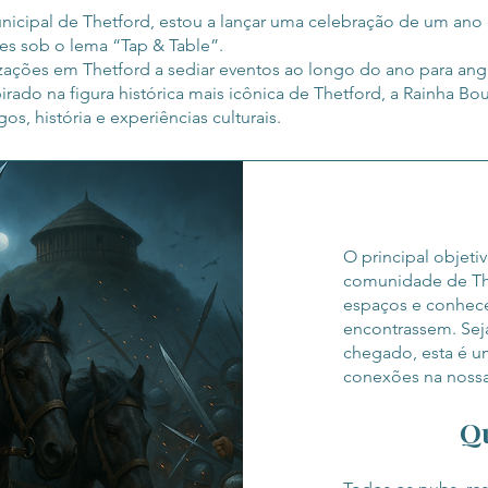
icipal de Thetford, estou a lançar uma celebração de um an
s sob o lema “Tap & Table”.
nizações em Thetford a sediar eventos ao longo do ano para ang
rado na figura histórica mais icônica de Thetford, a Rainha Bo
s, história e experiências culturais.
O principal objeti
comunidade de The
espaços e conhece
encontrassem. Sej
chegado, esta é u
conexões na nossa
Qu