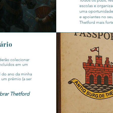
Todos os pubs, res
escolas e organiza
uma oportunidade d
e apoiantes no se
Thetford mais forte
ário
oderão colecionar
incluídos em um
l do ano da minha
á um prêmio (a ser
brar Thetford