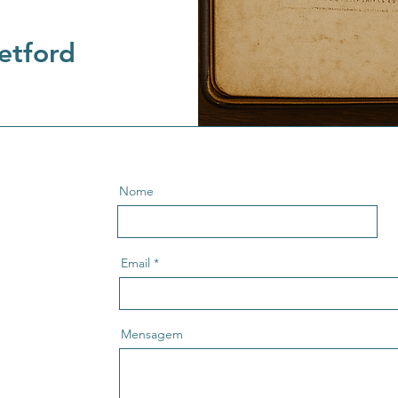
tford
Nome
Email
Mensagem