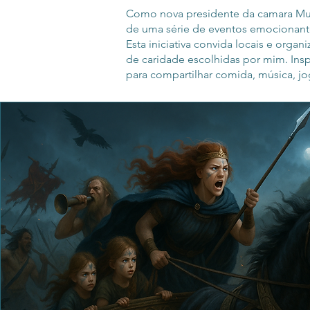
Como nova presidente da camara Mun
de uma série de eventos emocionante
Esta iniciativa convida locais e orga
de caridade escolhidas por mim. Inspi
para compartilhar comida, música, jogo