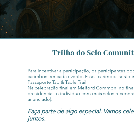
Trilha do Selo Comunit
Para incentivar a participação, os participantes p
carimbos em cada evento. Esses carimbos serão 
Passaporte Tap & Table Trail.
Na celebração final em Melford Common, no fina
presidencia , o indivíduo com mais selos receber
anunciado).
Faça parte de algo especial. Vamos cele
juntos.