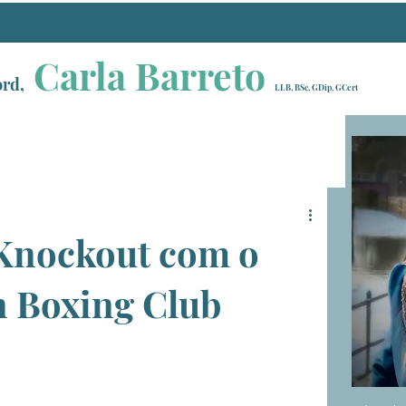
Carla Barreto
ord,
LLB, BSc, GDip, GCert
Knockout com o
 Boxing Club