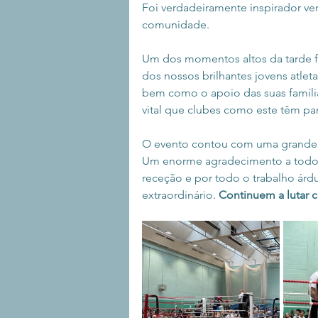
Foi verdadeiramente inspirador ver
comunidade.
Um dos momentos altos da tarde fo
dos nossos brilhantes jovens atleta
bem como o apoio das suas família
vital que clubes como este têm par
O evento contou com uma grande a
Um enorme agradecimento a todos
receção e por todo o trabalho árdu
extraordinário. 
Continuem a lutar 