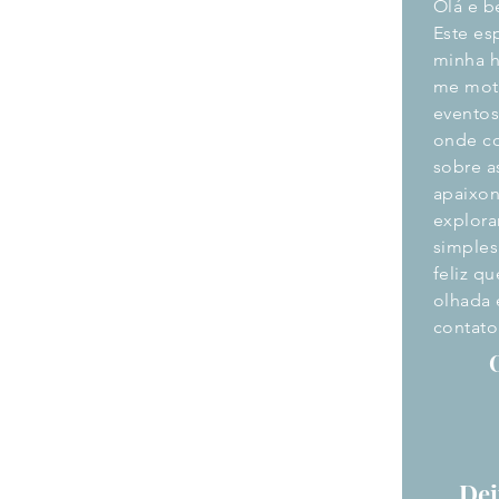
Olá e b
Este es
minha h
me moti
eventos
onde c
sobre a
apaixon
explora
simples
feliz q
olhada 
contato
O
Dei