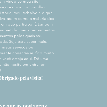
em-vindo ao meu site!
paço é onde compartilho
istória, meu trabalho e o que
va, assim como a maioria dos
 em que participo. É também
ompartilho meus pensamentos
ssuntos pelos quais sou
ada. Seja para saber mais,
r meus serviços ou
mente conectar-se, fico muito
ue você esteja aqui. Dê uma
e não hesite em entrar em
!
brigado pela visita!
xe que as postagens