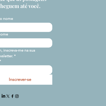
cheguem até você.
ro nome
nome
m, inscreva-me na sua 
sletter.
*
*
Inscrever-se