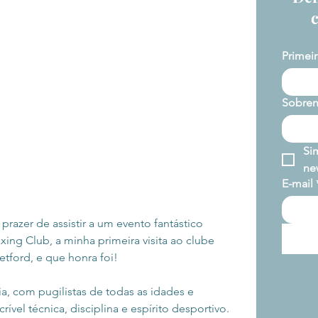
Primei
Sobre
Si
new
E-mail
razer de assistir a um evento fantástico 
ng Club, a minha primeira visita ao clube 
tford, e que honra foi!
, com pugilistas de todas as idades e 
vel técnica, disciplina e espírito desportivo. 